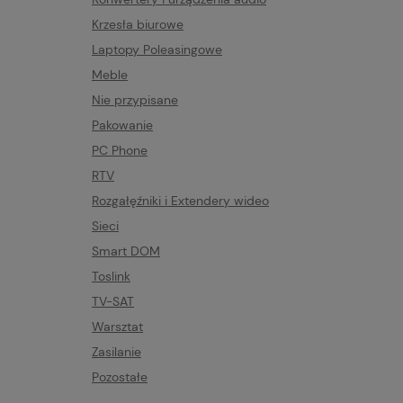
Krzesła biurowe
Laptopy Poleasingowe
Meble
Nie przypisane
Pakowanie
PC Phone
RTV
Rozgałęźniki i Extendery wideo
Sieci
Smart DOM
Toslink
TV-SAT
Warsztat
Zasilanie
Pozostałe