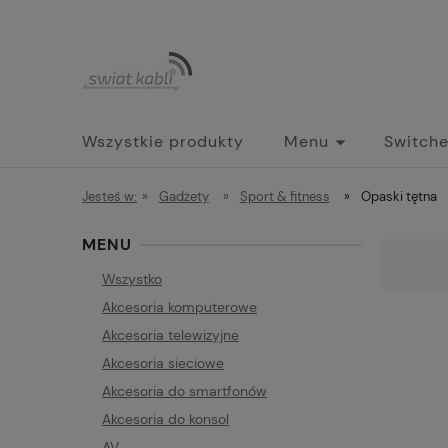
Wszystkie produkty
Menu
Switch
Jesteś w:
»
Gadżety
»
Sport & fitness
»
Opaski tętna
MENU
Wszystko
Akcesoria komputerowe
Akcesoria telewizyjne
Akcesoria sieciowe
Akcesoria do smartfonów
Akcesoria do konsol
AV