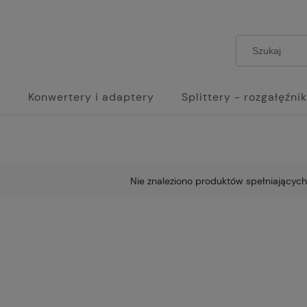
e
Konwertery i adaptery
Splittery - rozgałęźnik
Nie znaleziono produktów spełniających