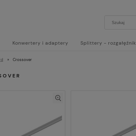
e
Konwertery i adaptery
Splittery - rozgałęźnik
rd
»
Crossover
SOVER