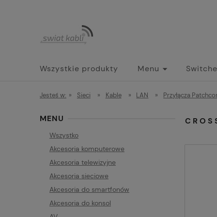
Wszystkie produkty
Menu
Switch
Jesteś w:
»
Sieci
»
Kable
»
LAN
»
Przyłącza Patchco
MENU
CROS
Wszystko
Akcesoria komputerowe
Akcesoria telewizyjne
Akcesoria sieciowe
Akcesoria do smartfonów
Akcesoria do konsol
AV