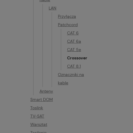
LAN
Przyłącza
Patchcord
CAT 6
CAT 6a
CAT 5e
Crossover
CAT 8.1
Oznaczniki na
kable
Anteny
Smart DOM
Toslink
TV-SAT
Warsztat
Zasilanie