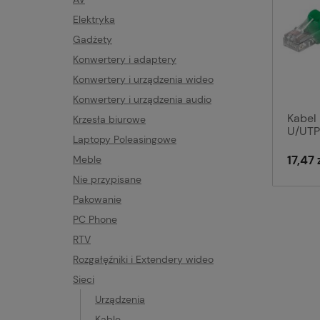
Elektryka
Gadżety
Konwertery i adaptery
Konwertery i urządzenia wideo
Konwertery i urządzenia audio
Kabel
Krzesła biurowe
U/UTP
Laptopy Poleasingowe
17,47 
Meble
Nie przypisane
Pakowanie
PC Phone
RTV
Rozgałęźniki i Extendery wideo
Sieci
Urządzenia
Kable