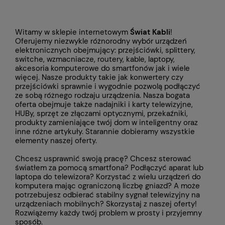
Witamy w sklepie internetowym
Świat Kabli
!
Oferujemy niezwykle różnorodny wybór urządzeń
elektronicznych obejmujący: przejściówki, splittery,
switche, wzmacniacze, routery, kable, laptopy,
akcesoria komputerowe do smartfonów jak i wiele
więcej. Nasze produkty takie jak konwertery czy
przejściówki
sprawnie i wygodnie pozwolą podłączyć
ze sobą różnego rodzaju urządzenia. Nasza bogata
oferta obejmuje także
nadajniki i karty telewizyjne,
HUBy, sprzęt ze złączami optycznymi, przekaźniki,
produkty zamieniające twój dom w inteligentny oraz
inne różne artykuły. Starannie dobieramy wszystkie
elementy naszej oferty.
Chcesz usprawnić swoją pracę? Chcesz sterować
światłem za pomocą smartfona? Podłączyć aparat lub
laptopa do telewizora? Korzystać z wielu urządzeń do
komputera mając ograniczoną liczbę gniazd? A może
potrzebujesz odbierać stabilny sygnał telewizyjny na
urządzeniach mobilnych? Skorzystaj z naszej oferty!
Rozwiążemy każdy twój problem w prosty i przyjemny
sposób.