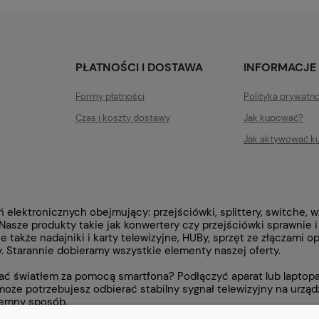
PŁATNOŚCI I DOSTAWA
INFORMACJE
Formy płatności
Polityka prywatn
Czas i koszty dostawy
Jak kupować?
Jak aktywować k
lektronicznych obejmujący: przejściówki, splittery, switche, wz
Nasze produkty takie jak konwertery czy przejściówki
sprawnie 
je także
nadajniki i karty telewizyjne, HUBy, sprzęt ze złączami 
y. Starannie dobieramy wszystkie elementy naszej oferty.
 światłem za pomocą smartfona? Podłączyć aparat lub laptopa 
oże potrzebujesz odbierać stabilny sygnał telewizyjny na urządz
jemny sposób.