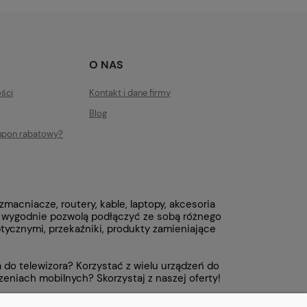
O NAS
ości
Kontakt i dane firmy
Blog
upon rabatowy?
macniacze, routery, kable, laptopy, akcesoria
i wygodnie pozwolą podłączyć ze sobą różnego
optycznymi, przekaźniki, produkty zamieniające
do telewizora? Korzystać z wielu urządzeń do
eniach mobilnych? Skorzystaj z naszej oferty!