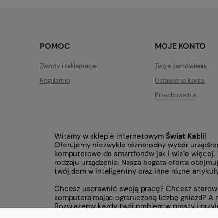
POMOC
MOJE KONTO
Zwroty i reklamacje
Twoje zamówienia
Regulamin
Ustawienia konta
Przechowalnia
Witamy w sklepie internetowym
Świat Kabli
!
Oferujemy niezwykle różnorodny wybór urządzeń e
komputerowe do smartfonów jak i wiele więcej. 
rodzaju urządzenia. Nasza bogata oferta obejmu
twój dom w inteligentny oraz inne różne artykuł
Chcesz usprawnić swoją pracę? Chcesz sterować
komputera mając ograniczoną liczbę gniazd? A m
Rozwiążemy każdy twój problem w prosty i przy