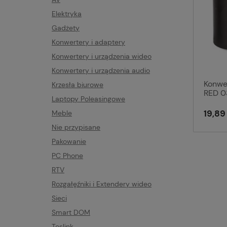
Elektryka
Gadżety
Konwertery i adaptery
Konwertery i urządzenia wideo
Konwertery i urządzenia audio
Konwe
Krzesła biurowe
RED 0
Laptopy Poleasingowe
19,89 
Meble
Nie przypisane
Pakowanie
PC Phone
RTV
Rozgałęźniki i Extendery wideo
Sieci
Smart DOM
Toslink