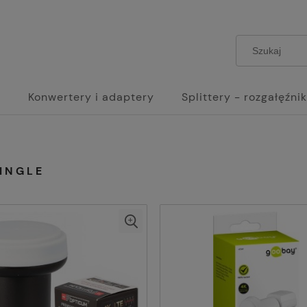
e
Konwertery i adaptery
Splittery - rozgałęźnik
INGLE