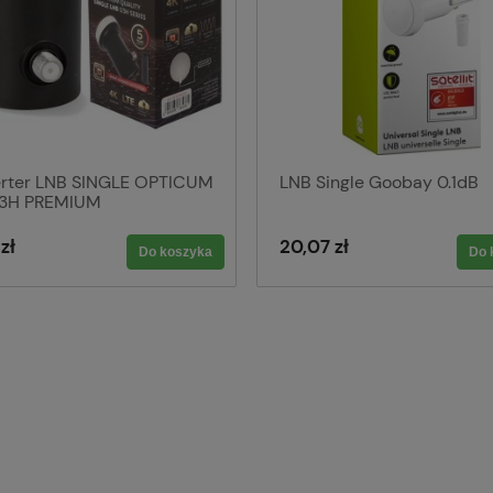
rter LNB SINGLE OPTICUM
LNB Single Goobay 0.1dB
3H PREMIUM
zł
20,07 zł
Do koszyka
Do 