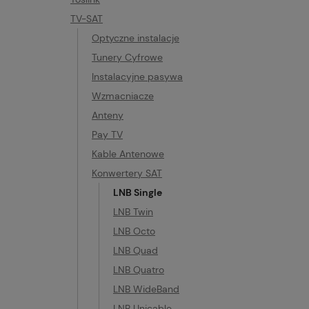
TV-SAT
Optyczne instalacje
Tunery Cyfrowe
Instalacyjne pasywa
Wzmacniacze
Anteny
Pay TV
Kable Antenowe
Konwertery SAT
LNB Single
LNB Twin
LNB Octo
LNB Quad
LNB Quatro
LNB WideBand
LNB Unicable