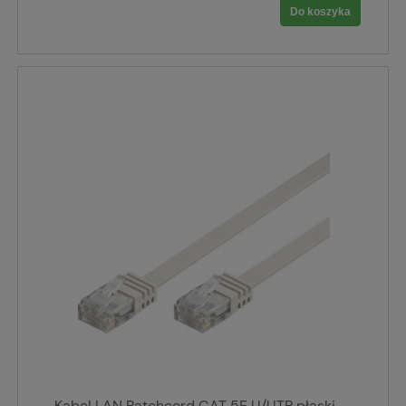
Do koszyka
Kabel LAN Patchcord CAT 5E U/UTP płaski