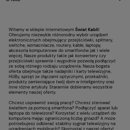
Witamy w sklepie internetowym
Świat Kabli
!
Oferujemy niezwykle różnorodny wybór urządzeń
elektronicznych obejmujący: przejściówki, splittery,
switche, wzmacniacze, routery, kable, laptopy,
akcesoria komputerowe do smartfonów jak i wiele
więcej. Nasze produkty takie jak konwertery czy
przejściówki
sprawnie i wygodnie pozwolą podłączyć
ze sobą różnego rodzaju urządzenia. Nasza bogata
oferta obejmuje także
nadajniki i karty telewizyjne,
HUBy, sprzęt ze złączami optycznymi, przekaźniki,
produkty zamieniające twój dom w inteligentny oraz
inne różne artykuły. Starannie dobieramy wszystkie
elementy naszej oferty.
Chcesz usprawnić swoją pracę? Chcesz sterować
światłem za pomocą smartfona? Podłączyć aparat lub
laptopa do telewizora? Korzystać z wielu urządzeń do
komputera mając ograniczoną liczbę gniazd? A może
potrzebujesz odbierać stabilny sygnał telewizyjny na
urządzeniach mobilnych? Skorzystaj z naszej oferty!