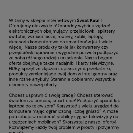
Witamy w sklepie internetowym
Świat Kabli
!
Oferujemy niezwykle różnorodny wybór urządzeń
elektronicznych obejmujący: przejściówki, splittery,
switche, wzmacniacze, routery, kable, laptopy,
akcesoria komputerowe do smartfonów jak i wiele
więcej. Nasze produkty takie jak konwertery czy
przejściówki
sprawnie i wygodnie pozwolą podłączyć
ze sobą różnego rodzaju urządzenia. Nasza bogata
oferta obejmuje także
nadajniki i karty telewizyjne,
HUBy, sprzęt ze złączami optycznymi, przekaźniki,
produkty zamieniające twój dom w inteligentny oraz
inne różne artykuły. Starannie dobieramy wszystkie
elementy naszej oferty.
Chcesz usprawnić swoją pracę? Chcesz sterować
światłem za pomocą smartfona? Podłączyć aparat lub
laptopa do telewizora? Korzystać z wielu urządzeń do
komputera mając ograniczoną liczbę gniazd? A może
potrzebujesz odbierać stabilny sygnał telewizyjny na
urządzeniach mobilnych? Skorzystaj z naszej oferty!
Rozwiążemy każdy twój problem w prosty i przyjemny
sposób.