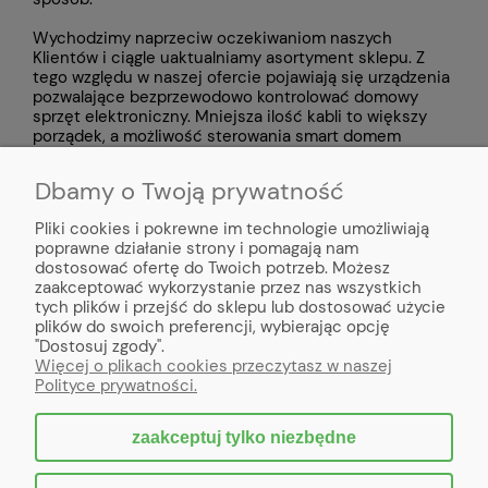
Wychodzimy naprzeciw oczekiwaniom naszych
Klientów i ciągle uaktualniamy asortyment sklepu. Z
tego względu w naszej ofercie pojawiają się urządzenia
pozwalające bezprzewodowo kontrolować domowy
sprzęt elektroniczny. Mniejsza ilość kabli to większy
porządek, a możliwość sterowania smart domem
poprzez aplikację na smartfony pozwala mieć kontrolę
nad działaniem urządzeń domowych z każdego miejsca
Dbamy o Twoją prywatność
na świecie.
Na każdym etapie jesteśmy do Twojej dyspozycji.
Pliki cookies i pokrewne im technologie umożliwiają
Służymy profesjonalnym doradztwem, pomożemy w
poprawne działanie strony i pomagają nam
wyborze właściwych urządzeń, stosownie do
dostosować ofertę do Twoich potrzeb. Możesz
oczekiwań i posiadanego sprzętu. Na każde pytanie
zaakceptować wykorzystanie przez nas wszystkich
odpowiadamy w ciągu 24 godzin, wystarczy że
tych plików i przejść do sklepu lub dostosować użycie
napiszesz do nas na adres e-mail:
plików do swoich preferencji, wybierając opcję
swiatkabli@gmail.com
. Można również do nas
"Dostosuj zgody".
dzwonić na numer
531 140 555
od poniedziałku do
Więcej o plikach cookies przeczytasz w naszej
piątku
w godzinach
od 8.00 do 16.00
.
Polityce prywatności.
zaakceptuj tylko niezbędne
pokaż pełną wersję strony