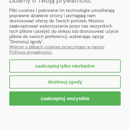
Dbamy o Twoją prywatność
na świecie.
Na każdym etapie jesteśmy do Twojej dyspozycji.
Pliki cookies i pokrewne im technologie umożliwiają
Służymy profesjonalnym doradztwem, pomożemy w
poprawne działanie strony i pomagają nam
wyborze właściwych urządzeń, stosownie do
dostosować ofertę do Twoich potrzeb. Możesz
oczekiwań i posiadanego sprzętu. Na każde pytanie
zaakceptować wykorzystanie przez nas wszystkich
odpowiadamy w ciągu 24 godzin, wystarczy że
tych plików i przejść do sklepu lub dostosować użycie
napiszesz do nas na adres e-mail:
plików do swoich preferencji, wybierając opcję
swiatkabli@gmail.com
. Można również do nas
"Dostosuj zgody".
dzwonić na numer
531 140 555
od poniedziałku do
Więcej o plikach cookies przeczytasz w naszej
piątku
w godzinach
od 8.00 do 16.00
.
Polityce prywatności.
zaakceptuj tylko niezbędne
pokaż pełną wersję strony
dostosuj zgody
Sklep internetowy Shoper.pl
zaakceptuj wszystkie