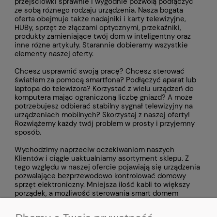
przejściówki
sprawnie i wygodnie pozwolą podłączyć
ze sobą różnego rodzaju urządzenia. Nasza bogata
oferta obejmuje także
nadajniki i karty telewizyjne,
HUBy, sprzęt ze złączami optycznymi, przekaźniki,
produkty zamieniające twój dom w inteligentny oraz
inne różne artykuły. Starannie dobieramy wszystkie
elementy naszej oferty.
Chcesz usprawnić swoją pracę? Chcesz sterować
światłem za pomocą smartfona? Podłączyć aparat lub
laptopa do telewizora? Korzystać z wielu urządzeń do
komputera mając ograniczoną liczbę gniazd? A może
potrzebujesz odbierać stabilny sygnał telewizyjny na
urządzeniach mobilnych? Skorzystaj z naszej oferty!
Rozwiążemy każdy twój problem w prosty i przyjemny
sposób.
Wychodzimy naprzeciw oczekiwaniom naszych
Klientów i ciągle uaktualniamy asortyment sklepu. Z
tego względu w naszej ofercie pojawiają się urządzenia
pozwalające bezprzewodowo kontrolować domowy
sprzęt elektroniczny. Mniejsza ilość kabli to większy
porządek, a możliwość sterowania smart domem
poprzez aplikację na smartfony pozwala mieć kontrolę
nad działaniem urządzeń domowych z każdego miejsca